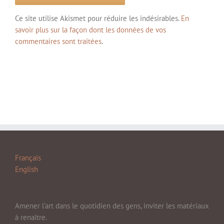
Ce site utilise Akismet pour réduire les indésirables.
En
savoir plus sur la façon dont les données de vos
commentaires sont traitées
.
Français
English
Amener l'art dans le quotidien des gens, inviter les matériaux
à renaître.