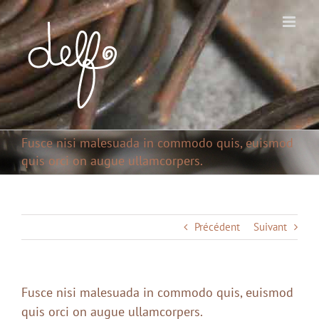
Passer
au
contenu
Fusce nisi malesuada in commodo quis, euismod
quis orci on augue ullamcorpers.
Précédent
Suivant
Fusce nisi malesuada in commodo quis, euismod
quis orci on augue ullamcorpers.