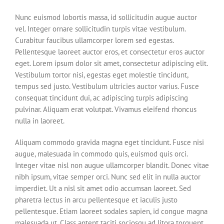
Nunc euismod lobortis massa, id sollicitudin augue auctor
vel. Integer ornare sollicitudin turpis vitae vestibulum.
Curabitur faucibus ullamcorper lorem sed egestas.
Pellentesque laoreet auctor eros, et consectetur eros auctor
eget. Lorem ipsum dolor sit amet, consectetur adipiscing elit.
Vestibulum tortor nisi, egestas eget molestie tincidunt,
tempus sed justo. Vestibulum ultricies auctor varius. Fusce
consequat tincidunt dui, ac adipiscing turpis adipiscing
pulvinar. Aliquam erat volutpat. Vivamus eleifend rhoncus
nulla in laoreet.
Aliquam commodo gravida magna eget tincidunt. Fusce nisi
augue, malesuada in commodo quis, euismod quis orci.
Integer vitae nisl non augue ullamcorper blandit. Donec vitae
nibh ipsum, vitae semper orci. Nunc sed elit in nulla auctor
imperdiet. Ut a nisl sit amet odio accumsan laoreet. Sed
pharetra lectus in arcu pellentesque et iaculis justo
pellentesque. Etiam laoreet sodales sapien, id congue magna
malesuada ut. Class aptent taciti sociosqu ad litora torquent