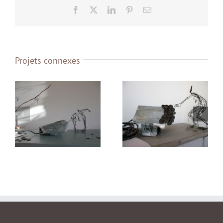
Facebook
X
LinkedIn
Pinterest
Email
Projets connexes
Prudence
Curiosité