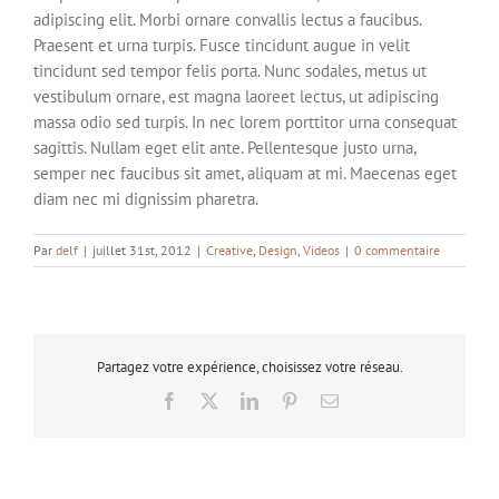
adipiscing elit. Morbi ornare convallis lectus a faucibus.
Praesent et urna turpis. Fusce tincidunt augue in velit
tincidunt sed tempor felis porta. Nunc sodales, metus ut
vestibulum ornare, est magna laoreet lectus, ut adipiscing
massa odio sed turpis. In nec lorem porttitor urna consequat
sagittis. Nullam eget elit ante. Pellentesque justo urna,
semper nec faucibus sit amet, aliquam at mi. Maecenas eget
diam nec mi dignissim pharetra.
Par
delf
|
juillet 31st, 2012
|
Creative
,
Design
,
Videos
|
0 commentaire
Partagez votre expérience, choisissez votre réseau.
Facebook
X
LinkedIn
Pinterest
Email