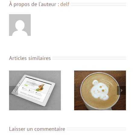
À propos de l'auteur :
delf
Articles similaires
Nullam Vitae Nibh Un
is
Donec At Mauris Enims
Odiosters
Laisser un commentaire