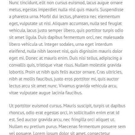
Nunc tincidunt, elit non cursus euismod, lacus augue ornare
metus, egestas imperdiet nulla nisl quis mauris. Suspendisse
a pharetra urna. Morbi dui lectus, pharetra nec elementum
eget, vulputate ut nisi. Aliquam accumsan, nulla sed feugiat
vehicula, lacus justo semper libero, quis porttitor turpis odio
sit amet ligula. Duis dapibus fermentum orci, nec malesuada
libero vehicula ut. Integer sodales, urna eget interdum
eleifend, nulla nibh laoreet nisl, quis dignissim mauris dolor
eget mi. Donec at mauris enim. Duis nisi tellus, adipiscing a
convallis quis, tristique vitae risus. Nullam molestie gravida
lobortis. Proin ut nibh quis felis auctor ornare. Cras ultricies,
nibh at mollis faucibus, justo eros porttitor mi, quis auctor
lectus arcu sit amet nunc. Vivamus gravida vehicula arcu,
vitae vulputate augue lacinia faucibus.
Ut porttitor euismod cursus. Mauris suscipit, turpis ut dapibus
rhoncus, odio erat egestas orci, in sollicitudin enim erat id
est. Sed auctor gravida arcu, nec fringilla orci aliquet ut.
Nullam eu pretium purus. Maecenas fermentum posuere sem
vel posuere. Lorem ipsum dolor sit amet, consectetur